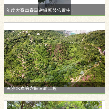
年度大賽車賽事密鑼緊鼓佈置中！
黑沙水庫第六區清疏工程