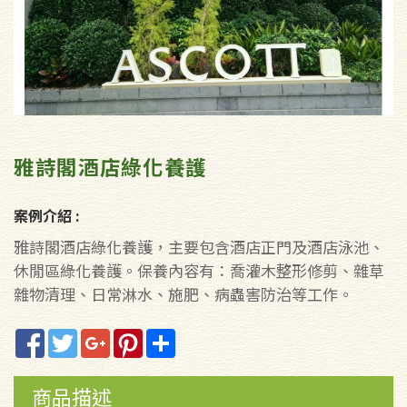
雅詩閣酒店綠化養護
案例介紹 :
雅詩閣酒店綠化養護，主要包含酒店正門及酒店泳池、
休閒區綠化養護。保養內容有：喬灌木整形修剪、雜草
雜物清理、日常淋水、施肥、病蟲害防治等工作。
Facebook
Twitter
Google+
Pinterest
Share
商品描述